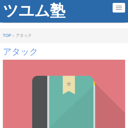
ツユム塾
N
a
v
TOP
»
アタック
i
g
アタック
a
t
i
o
n