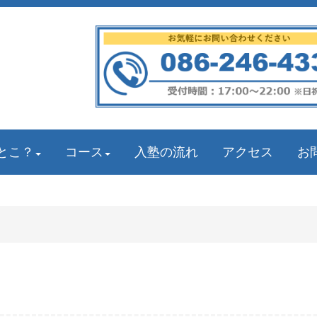
とこ？
コース
入塾の流れ
アクセス
お