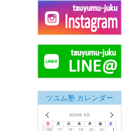
ツユム塾 カレンダー
2026年 8月
日
月
火
水
木
金
土
26
27
28
29
30
31
1