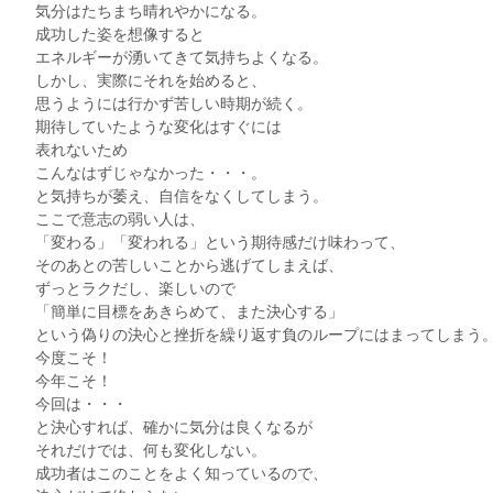
気分はたちまち晴れやかになる。
成功した姿を想像すると
エネルギーが湧いてきて気持ちよくなる。
しかし、実際にそれを始めると、
思うようには行かず苦しい時期が続く。
期待していたような変化はすぐには
表れないため
こんなはずじゃなかった・・・。
と気持ちが萎え、自信をなくしてしまう。
ここで意志の弱い人は、
「変わる」「変われる」という期待感だけ味わって、
そのあとの苦しいことから逃げてしまえば、
ずっとラクだし、楽しいので
「簡単に目標をあきらめて、また決心する」
という偽りの決心と挫折を繰り返す負のループにはまってしまう
今度こそ！
今年こそ！
今回は・・・
と決心すれば、確かに気分は良くなるが
それだけでは、何も変化しない。
成功者はこのことをよく知っているので、