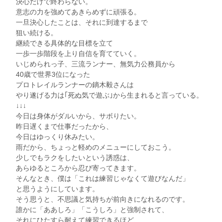
決心だけで終わらない。
意志の力を強めてあきらめずに頑張る。
一旦決心したことは、それに到達するまで
狙い続ける。
継続できる具体的な目標を立て
一歩一歩階段を上り自信を育てていく。
いじめられっ子、三流ランナー、無気力公務員から
40歳で世界3位になった
プロトレイルランナーの鏑木毅さんは
やり遂げる力は｢死ぬ気で遊ぶ｣から生まれると言っている。
↓↓↓
今日は身体がダルいから、サボりたい。
昨日遅くまで仕事だったから、
今日はゆっくり休みたい。
雨だから、ちょっと軽めのメニューにしておこう。
少しでもラクをしたいという誘惑は、
あらゆるところから忍び寄ってきます。
そんなとき、僕は「これは練習じゃなくて遊びなんだ」
と思うようにしています。
そう思うと、不思議と気持ちが前向きになれるのです。
誰かに「ああしろ」「こうしろ」と強制されて、
それにひたすら耐えて練習できるほど、