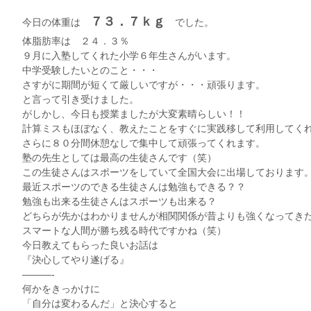
７３．７ｋｇ
今日の体重は
でした。
体脂肪率は ２４．３％
９月に入塾してくれた小学６年生さんがいます。
中学受験したいとのこと・・・
さすがに期間が短くて厳しいですが・・・頑張ります。
と言って引き受けました。
がしかし、今日も授業ましたが大変素晴らしい！！
計算ミスもほぼなく、教えたことをすぐに実践移して利用してく
さらに８０分間休憩なしで集中して頑張ってくれます。
塾の先生としては最高の生徒さんです（笑）
この生徒さんはスポーツをしていて全国大会に出場しております
最近スポーツのできる生徒さんは勉強もできる？？
勉強も出来る生徒さんはスポーツも出来る？
どちらが先かはわかりませんが相関関係が昔よりも強くなってき
スマートな人間が勝ち残る時代ですかね（笑）
今日教えてもらった良いお話は
『決心してやり遂げる』
———-
何かをきっかけに
「自分は変わるんだ」と決心すると