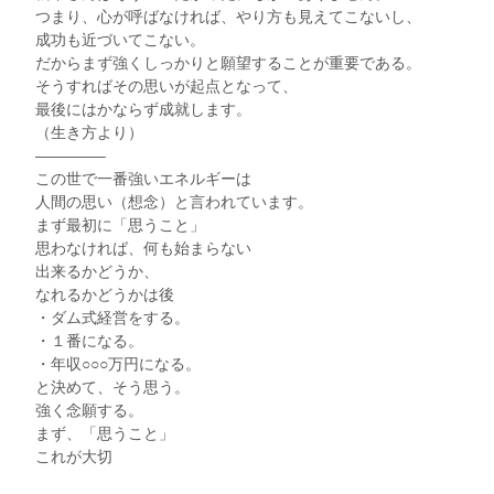
つまり、心が呼ばなければ、やり方も見えてこないし、
成功も近づいてこない。
だからまず強くしっかりと願望することが重要である。
そうすればその思いが起点となって、
最後にはかならず成就します。
（生き方より）
————–
この世で一番強いエネルギーは
人間の思い（想念）と言われています。
まず最初に「思うこと」
思わなければ、何も始まらない
出来るかどうか、
なれるかどうかは後
・ダム式経営をする。
・１番になる。
・年収○○○万円になる。
と決めて、そう思う。
強く念願する。
まず、「思うこと」
これが大切