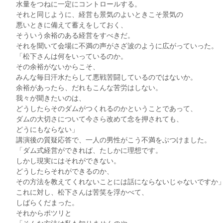
水量をつねに一定にコントロールする。
それと同じように、経営も景気のよいときこそ景気の
悪いときに備えて蓄えをしておく、
そういう余裕のある経営をすべきだ。
それを聞いて会場に不満の声がさざ波のように広がっていった。
「松下さんは何をいっているのか。
その余裕がないからこそ、
みんな毎日汗水たらして悪戦苦闘しているのではないか。
余裕があったら、だれもこんな苦労はしない。
我々が聞きたいのは、
どうしたらそのダムがつくれるのかということであって、
ダムの大切さについて今さら改めて念を押されても、
どうにもならない」
講演後の質疑応答で、一人の男性がこう不満をぶつけました。
「ダム式経営ができれば、たしかに理想です。
しかし現実にはそれができない。
どうしたらそれができるのか、
その方法を教えてくれないことには話にならないじゃないですか
これに対し、松下さんは苦笑を浮かべて、
しばらくだまった。
それからポツリと