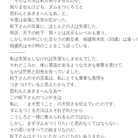
「そんな方法は私も知りませんのや。
知りませんけども、ダムをつくろうと
思わんとあきまへんなあ」と。
今度は会場に失笑が広がった。
松下さんの言葉に、ほとんどの人は失望した。
所詮、天下の松下 我々とは次元もレベルも違う。
しかしその中にいた京セラの創立者、稲盛和夫氏（33歳）は違っ
稲盛氏はその時のことをこう語っている。
———–
私は失笑もしなければ失望もしませんでした。
それどころか、体に電流が走るような大きな衝撃を受けて、
なかば茫然と顔色を失っていました。
松下さんのその言葉は、私にとても重要な真理を
つきつけていると思えたからです。
思わんとあきまへんなあ〜
この松下さんのつぶやきは
私に、「まず思うこと」の大切さを伝えていたのです。
ダムをつくる方法は人それぞれだから、
こうしろと一律に教えられるものではない。
しかし、まずダムをつくりたいと思わなくてはならない。
その思いがすべての始まりなのだ。
松下さんはそういいたかったにちがいありません。