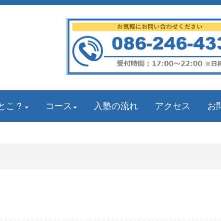
とこ？
コース
入塾の流れ
アクセス
お