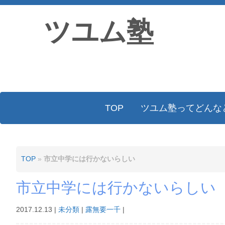
ツユム塾
TOP
ツユム塾ってどんな
TOP
»
市立中学には行かないらしい
市立中学には行かないらしい
2017.12.13
|
未分類
|
露無要一千
|