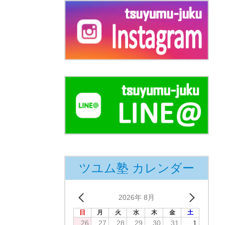
ツユム塾 カレンダー
2026年 8月
日
月
火
水
木
金
土
26
27
28
29
30
31
1