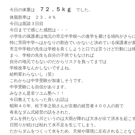
７２．５ｋｇ
今日の体重は
でした。
体脂肪率は ２３．４％
今日は面談３日目
今日までで感じた感想は・・・
小学生の保護者は地元の市立中学校への進学を避ける傾向がさら
特に芳田中学へはかなりの割合でいかないと決めている保護者が
市立中学校の先生は学校を良くしようと口では言うけど行動には
まっ、学校の先生も自分の子供でもなければ
自分の地元でもないのだからリスクを負ってまでは
学校改革なんかしないですよね。
給料変わらないし（笑）
これからは中学受験が加速しそうです。
中学受験にも自信があります。
みなさん是非ツユム塾へ！！
今日教えてもらった良いお話は
昭和４０年、松下幸之助さんが京都の経営者４００人の前で
有名なダム式経営の話をされた。
ダムを持たない川というのは大雨が降れば大水が出て洪水を起こ
日照りが続けば枯れて水不足を生じてしまう。
だからダムをつくって水をため、天候や環境に左右されることな