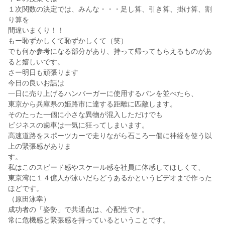
１次関数の決定では、みんな・・・足し算、引き算、掛け算、割
り算を
間違いまくり！！
もー恥ずかしくて恥ずかしくて（笑）
でも何か参考になる部分があり、持って帰ってもらえるものがあ
ると嬉しいです。
さー明日も頑張ります
今日の良いお話は
一日に売り上げるハンバーガーに使用するパンを並べたら、
東京から兵庫県の姫路市に達する距離に匹敵します。
そのたった一個に小さな異物が混入しただけでも
ビジネスの歯車は一気に狂ってしまいます。
高速道路をスポーツカーで走りながら石ころ一個に神経を使う以
上の緊張感がありま
す。
私はこのスピード感やスケール感を社員に体感してほしくて、
東京湾に１４億人が泳いだらどうあるかというビデオまで作った
ほどです。
（原田泳幸）
成功者の「姿勢」で共通点は、心配性です。
常に危機感と緊張感を持っているということです。