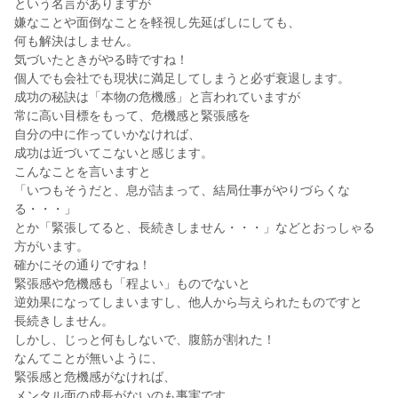
という名言がありますが
嫌なことや面倒なことを軽視し先延ばしにしても、
何も解決はしません。
気づいたときがやる時ですね！
個人でも会社でも現状に満足してしまうと必ず衰退します。
成功の秘訣は「本物の危機感」と言われていますが
常に高い目標をもって、危機感と緊張感を
自分の中に作っていかなければ、
成功は近づいてこないと感じます。
こんなことを言いますと
「いつもそうだと、息が詰まって、結局仕事がやりづらくな
る・・・」
とか「緊張してると、長続きしません・・・」などとおっしゃる
方がいます。
確かにその通りですね！
緊張感や危機感も「程よい」ものでないと
逆効果になってしまいますし、他人から与えられたものですと
長続きしません。
しかし、じっと何もしないで、腹筋が割れた！
なんてことが無いように、
緊張感と危機感がなければ、
メンタル面の成長がないのも事実です。