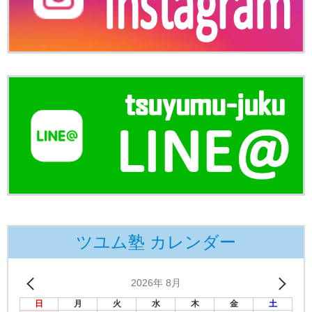
ツユム塾 カレンダー
2026年 8月
日
月
火
水
木
金
土