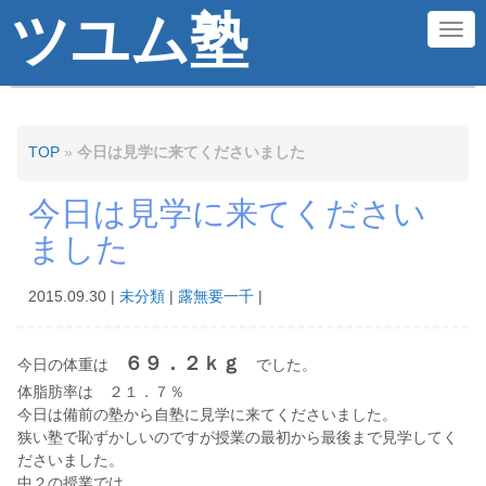
ツユム塾
N
a
v
i
TOP
»
今日は見学に来てくださいました
g
今日は見学に来てください
a
ました
t
i
2015.09.30
|
未分類
|
露無要一千
|
o
n
６９．２ｋｇ
今日の体重は
でした。
体脂肪率は ２１．７％
今日は備前の塾から自塾に見学に来てくださいました。
狭い塾で恥ずかしいのですが授業の最初から最後まで見学してく
ださいました。
中２の授業では