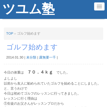
ツユム塾
N
a
v
i
TOP
»
ゴルフ始めます
g
ゴルフ始めます
a
t
2014.01.30
|
未分類
|
露無要一千
|
i
o
７０．４ｋｇ
今日の体重は
でした。
n
よしよし
以前から友人に勧められていたゴルフを始めることにしました。
と、言うわけで
今日は初めてゴルフのレッスンに行ってきました。
レッスンに行く理由は
①生徒のお父さんがレッスンプロだから