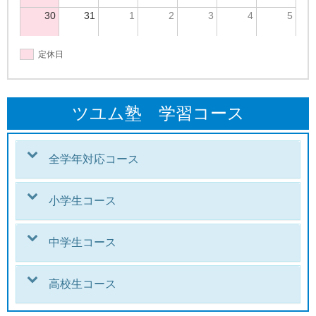
30
31
1
2
3
4
5
定休日
ツユム塾 学習コース
全学年対応コース
小学生コース
中学生コース
高校生コース