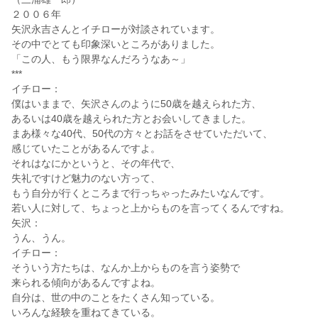
２００６年
矢沢永吉さんとイチローが対談されています。
その中でとても印象深いところがありました。
「この人、もう限界なんだろうなあ～」
***
イチロー：
僕はいままで、矢沢さんのように50歳を越えられた方、
あるいは40歳を越えられた方とお会いしてきました。
まあ様々な40代、50代の方々とお話をさせていただいて、
感じていたことがあるんですよ。
それはなにかというと、その年代で、
失礼ですけど魅力のない方って、
もう自分が行くところまで行っちゃったみたいなんです。
若い人に対して、ちょっと上からものを言ってくるんですね。
矢沢：
うん、うん。
イチロー：
そういう方たちは、なんか上からものを言う姿勢で
来られる傾向があるんですよね。
自分は、世の中のことをたくさん知っている。
いろんな経験を重ねてきている。