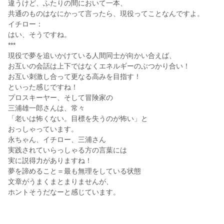
違うけど、ふたりの間において一本、
共通のものはなにかって言ったら、現役ってことなんですよ。
イチロー：
はい、そうですね。
***
現役で夢を追いかけている人間同士が向かい合えば、
お互いの会話は上下ではなくエネルギーのぶつかり合い！
お互い刺激し合って更なる高みを目指す！
といった感じですね！
プロスキーヤー、そして冒険家の
三浦雄一郎さんは、常々
「老いは怖くない。目標を失うのが怖い」と
おっしゃっています。
永ちゃん、イチロー、三浦さん
実践されていらっしゃる方の言葉には
実に説得力がありますね！
夢を諦めること＝最も無理をしている状態
文章がうまくまとまりませんが、
ホントそうだなーと感じています。