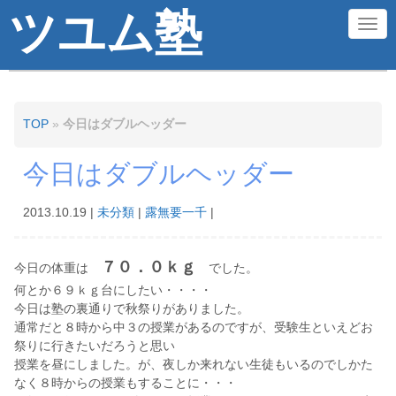
ツユム塾
N
a
v
i
TOP
»
今日はダブルヘッダー
g
今日はダブルヘッダー
a
t
2013.10.19
|
未分類
|
露無要一千
|
i
o
７０．０ｋｇ
今日の体重は
でした。
n
何とか６９ｋｇ台にしたい・・・・
今日は塾の裏通りで秋祭りがありました。
通常だと８時から中３の授業があるのですが、受験生といえどお
祭りに行きたいだろうと思い
授業を昼にしました。が、夜しか来れない生徒もいるのでしかた
なく８時からの授業もすることに・・・