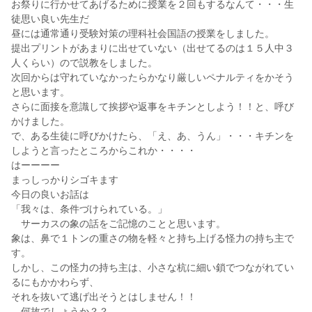
お祭りに行かせてあげるために授業を２回もするなんて・・・生
徒思い良い先生だ
昼には通常通り受験対策の理科社会国語の授業をしました。
提出プリントがあまりに出せていない（出せてるのは１５人中３
人くらい）ので説教をしました。
次回からは守れていなかったらかなり厳しいペナルティをかそう
と思います。
さらに面接を意識して挨拶や返事をキチンとしよう！！と、呼び
かけました。
で、ある生徒に呼びかけたら、「え、あ、うん」・・・キチンを
しようと言ったところからこれか・・・・
はーーーー
まっしっかりシゴキます
今日の良いお話は
「我々は、条件づけられている。」
サーカスの象の話をご記憶のことと思います。
象は、鼻で１トンの重さの物を軽々と持ち上げる怪力の持ち主で
す。
しかし、この怪力の持ち主は、小さな杭に細い鎖でつながれてい
るにもかかわらず、
それを抜いて逃げ出そうとはしません！！
何故でしょうか？？